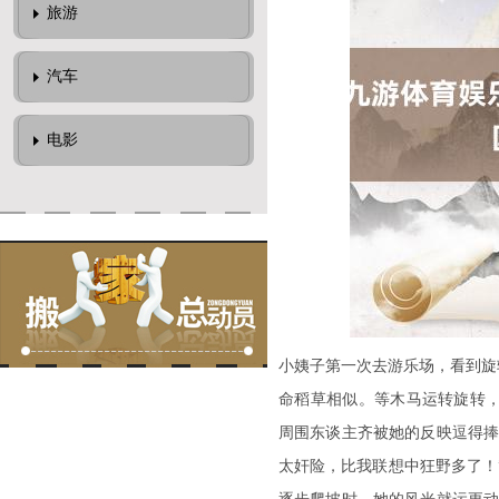
旅游
汽车
电影
小姨子第一次去游乐场，看到旋
命稻草相似。等木马运转旋转，
周围东谈主齐被她的反映逗得捧
太奸险，比我联想中狂野多了！