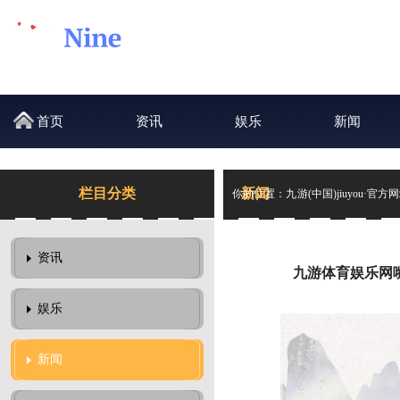
首页
资讯
娱乐
新闻
栏目分类
新闻
你的位置：
九游(中国)jiuyou·官
入口
资讯
九游体育娱乐网嘴里
娱乐
新闻