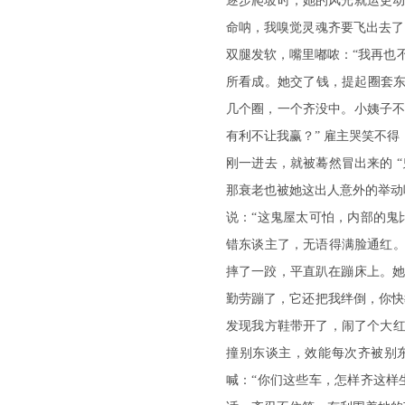
逐步爬坡时，她的风光就运更动
命呐，我嗅觉灵魂齐要飞出去了
双腿发软，嘴里嘟哝：“我再也
所看成。她交了钱，提起圈套东
几个圈，一个齐没中。小姨子不
有利不让我赢？” 雇主哭笑不
刚一进去，就被蓦然冒出来的 
那衰老也被她这出人意外的举动
说：“这鬼屋太可怕，内部的鬼
错东谈主了，无语得满脸通红。
摔了一跤，平直趴在蹦床上。她
勤劳蹦了，它还把我绊倒，你快
发现我方鞋带开了，闹了个大红
撞别东谈主，效能每次齐被别
喊：“你们这些车，怎样齐这样