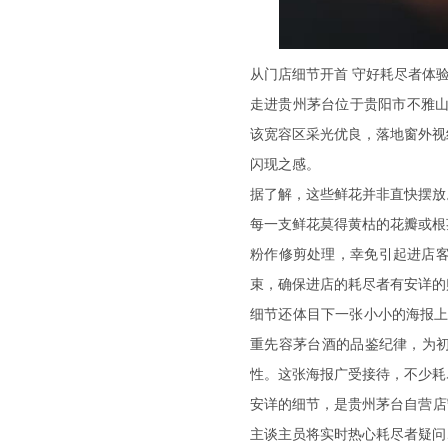
从门店细节开首 守好耗尽者体验
走进贵州茅台位于贵阳市不雅山
该宽容区采光优良，落地窗外视
闪现之感。
据了解，这些鲜花并非直快摆放
每一支鲜花莫得黄枯的花瓣或根
粉作修剪处理，幸免引起进店
束，确保进店的耗尽者有安详的
细节还体目下一张小小的海报上。
重先容茅台酒的品鉴纪律，为初
性。这张海报广受接待，不少耗
安详的细节，是贵州茅台自营店
主谈主员将实时热心耗尽者疑问