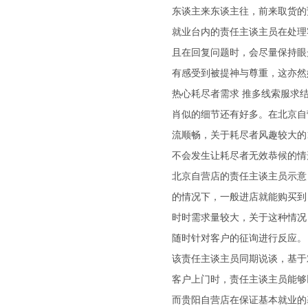
东谈主来东谈主往，前来取货的
就业台内的责任主谈主员在处理
且在回复问题时，会尽量保持眼
有感受到被提神与尊重，这亦然
热心耗尽者需求 推多线索服求结
肖似的细节还有好多。在北京自
流顺畅，关于耗尽者风趣较大的
不会发生让耗尽者无效恭候的情
北京自营店的责任主谈主员示意
的情况下，一般进店就能购买到
时时需求量较大，关于这种情况
随时针对客户的征询进行反应。
该责任主谈主员同期说谈，基于
客户上门时，责任主谈主员能够
而贵阳自营店在保证基本就业的