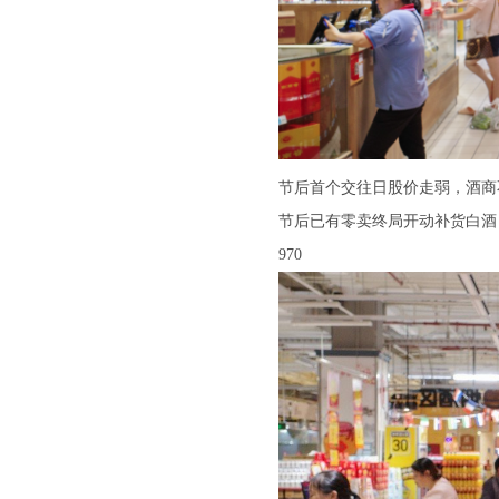
节后首个交往日股价走弱，酒商
节后已有零卖终局开动补货白酒
970 