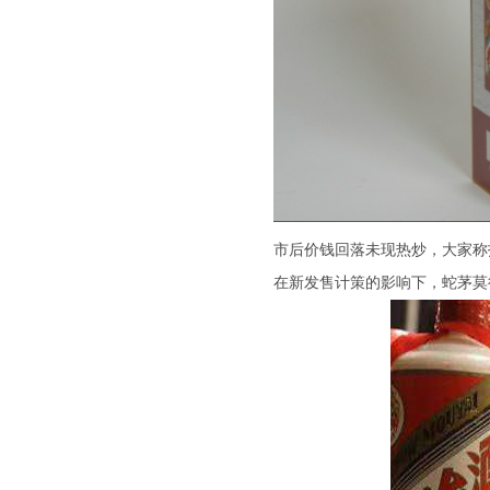
市后价钱回落未现热炒，大家称
在新发售计策的影响下，蛇茅莫