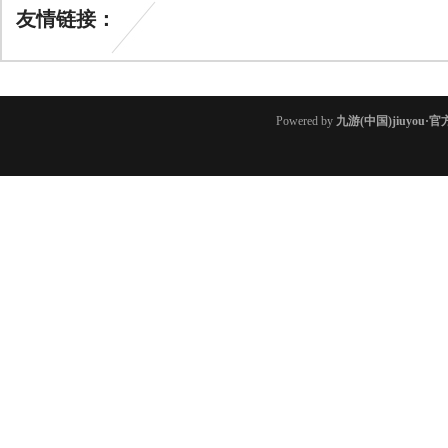
友情链接：
Powered by
九游(中国)jiuyou