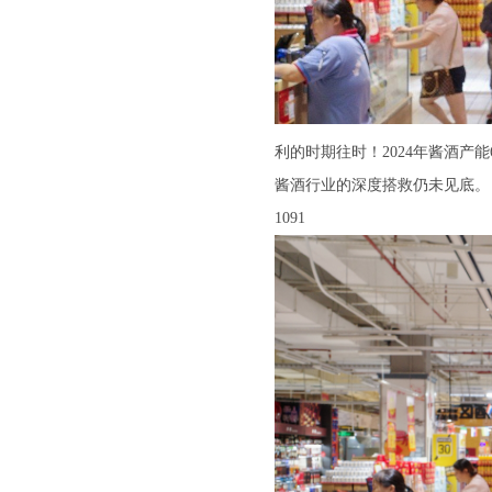
利的时期往时！2024年酱酒产
酱酒行业的深度搭救仍未见底。
1091