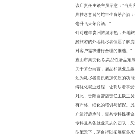
该店责任主谈主员示意：“当宾
具挂念意旨的蛇年生肖茅台酒；
毫升飞天茅台酒。”
针对连年贵州旅游渐热，外地旅
黔旅游的外地耗尽者但愿了解贵
对客户需求进行合理的推选。”
直面市集变化 以高品性居品拓
关于茅台而言，居品和就业是赢
勉为耗尽者提供愈加优质的功能
缚优化就业过程，让耗尽者享受
对此，贵阳自营店责任主谈主员
有严格、细化的培训与侦探。另
户进行趋承时，更具专科性和合
专科且具备就业意志的团队，又
型配景下，茅台得以拓展更多来