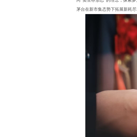
向“卖生存形态”的理念，探索
茅台在新市集态势下拓展新耗尽