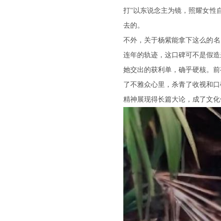
打"以东说念主为镜，照耀女性
去的。
不外，关于杨紫能拿下这么的名
连年的轨迹，这口碑可不是假造
她交出的获利单，确乎硬核。前
了不雅众心里，杀青了收视和口
精神展现得长篇大论，成了文化