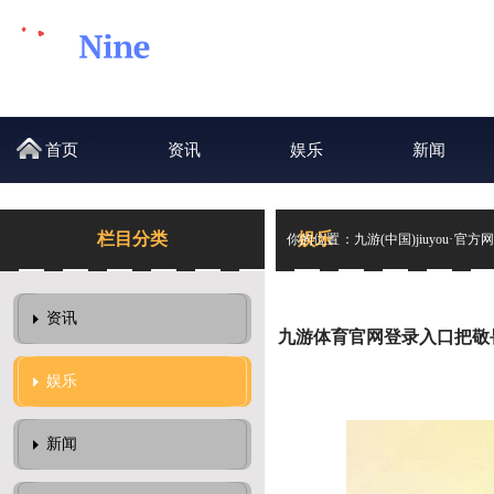
首页
资讯
娱乐
新闻
栏目分类
娱乐
你的位置：
九游(中国)jiuyou·官
(中国)jiuyou·官方网站-登录入口
资讯
九游体育官网登录入口把敬畏当
娱乐
新闻