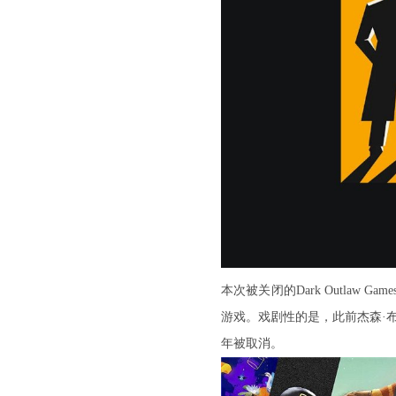
本次被关闭的Dark Outlaw
游戏。戏剧性的是，此前杰森·布伦德尔
年被取消。