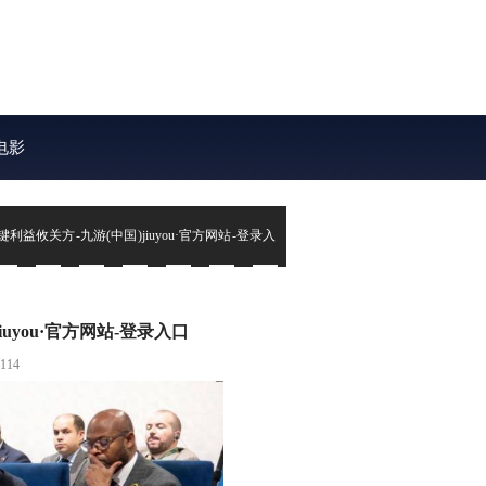
电影
益攸关方-九游(中国)jiuyou·官方网站-登录入
uyou·官方网站-登录入口
114