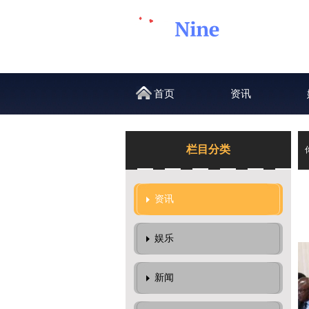
首页
资讯
栏目分类
资讯
娱乐
新闻