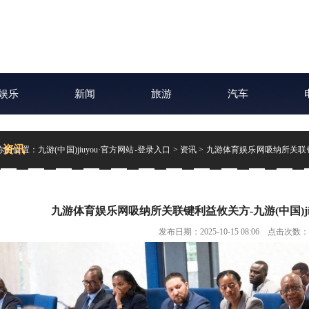
娱乐
新闻
旅游
汽车
资讯
你的位置：
九游(中国)jiuyou·官方网站-登录入口
>
资讯
> 九游体育娱乐网吸纳所关联键利
口
九游体育娱乐网吸纳所关联键利益攸关方-九游(中国)ji
发布日期：2025-10-15 08:06 点击次数：