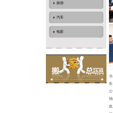
旅游
汽车
电影
当
告
公
情
政