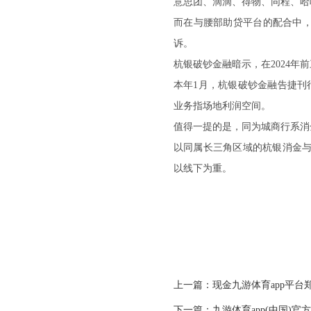
意思团、滴滴、得物、同程、哈
而在与腰部助贷平台的配合中
诉。
杭银破钞金融暗示，在2024年
本年1月，杭银破钞金融告捷刊
业务指场地利润空间。
值得一提的是，同为城商行系消
以同属长三角区域的杭银消金与
以线下为重。
上一篇：
现金九游体育app平台郑
下一篇：
九游体育app(中国)官