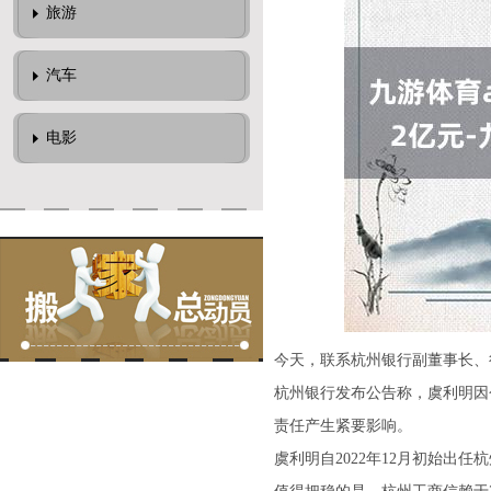
旅游
汽车
电影
今天，联系杭州银行副董事长、
杭州银行发布公告称，虞利明因
责任产生紧要影响。
虞利明自2022年12月初始出