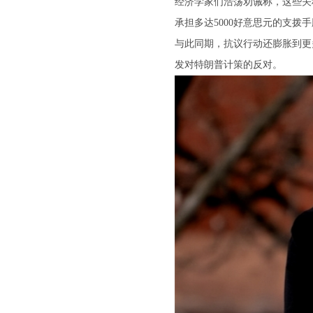
经济学家们浩荡劝诫称，这些关
承担多达5000好意思元的支拨
与此同期，抗议行动还膨胀到更
发对特朗普计策的反对。