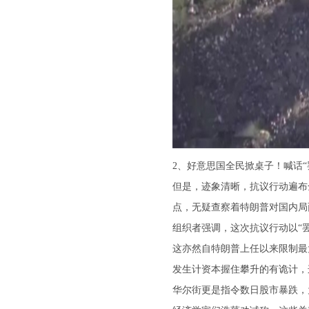
2、好意思国全民掀桌子！喊话“
但是，迹象清晰，抗议行动遍布
点，无疑查察着特朗普对国内局
组织者强调，这次抗议行动以“
这亦然自特朗普上任以来限制最
发生计资本握住攀升的有诡计，
华尔街更是指令数日股市暴跌，