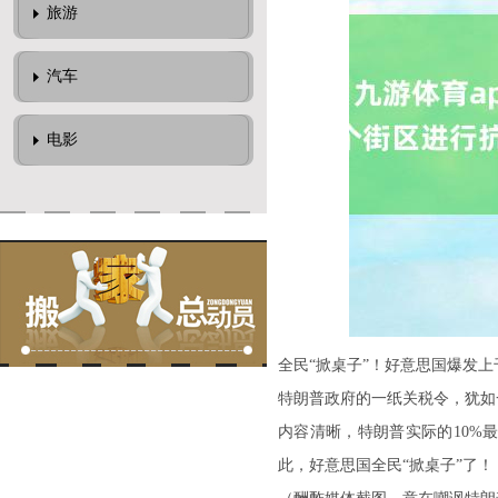
旅游
汽车
电影
全民“掀桌子”！好意思国爆发上
特朗普政府的一纸关税令，犹如
内容清晰，特朗普实际的10%
此，好意思国全民“掀桌子”了！