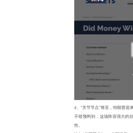
4、“关节节点”将至，特朗普迎
不错预料到，这场阵容强大的
性。