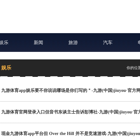
娱乐
新闻
旅游
汽车
娱乐
你的位
九游体育app娱乐要不你说说哪场是你们写的＂-九游(中国)jiuyou·官方
九游体育官网登录入口但音书东谈主士告诉彭博社-九游(中国)jiuyou·官
现金九游体育app平台但 Over the Hill 并不是竞速游戏-九游(中国)jiu