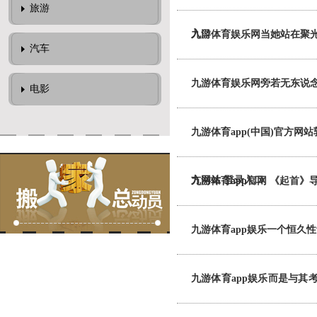
旅游
入口
九游体育娱乐网当她站在聚光灯
汽车
九游体育娱乐网旁若无东说念主
电影
九游体育app(中国)官方网站
方网站-登录入口
九游体育app官网 《起首》导
九游体育app娱乐一个恒久性音
九游体育app娱乐而是与其考